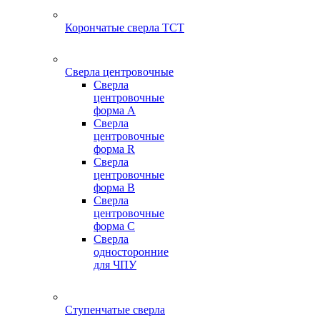
Корончатые сверла TCT
Сверла центровочные
Сверла
центровочные
форма A
Сверла
центровочные
форма R
Сверла
центровочные
форма B
Сверла
центровочные
форма C
Сверла
односторонние
для ЧПУ
Ступенчатые сверла