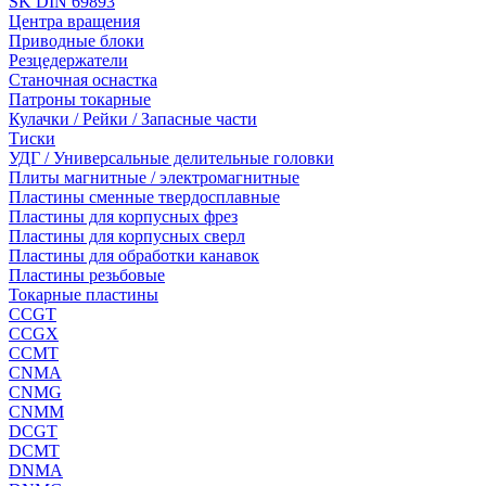
SK DIN 69893
Центра вращения
Приводные блоки
Резцедержатели
Станочная оснастка
Патроны токарные
Кулачки / Рейки / Запасные части
Тиски
УДГ / Универсальные делительные головки
Плиты магнитные / электромагнитные
Пластины сменные твердосплавные
Пластины для корпусных фрез
Пластины для корпусных сверл
Пластины для обработки канавок
Пластины резьбовые
Токарные пластины
CCGT
CCGX
CCMT
CNMA
CNMG
CNMM
DCGT
DCMT
DNMA