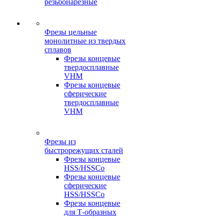
резьбонарезные
Фрезы цельные
монолитные из твердых
сплавов
Фрезы концевые
твердосплавные
VHM
Фрезы концевые
сферические
твердосплавные
VHM
Фрезы из
быстрорежущих сталей
Фрезы концевые
HSS/HSSCo
Фрезы концевые
сферические
HSS/HSSCo
Фрезы концевые
для Т-образных