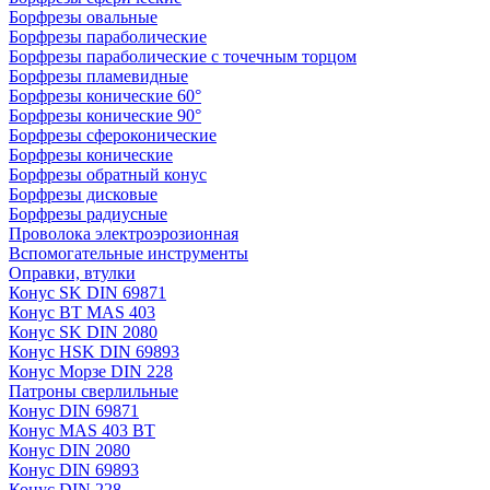
Борфрезы овальные
Борфрезы параболические
Борфрезы параболические с точечным торцом
Борфрезы пламевидные
Борфрезы конические 60°
Борфрезы конические 90°
Борфрезы сфероконические
Борфрезы конические
Борфрезы обратный конус
Борфрезы дисковые
Борфрезы радиусные
Проволока электроэрозионная
Вспомогательные инструменты
Оправки, втулки
Конус SK DIN 69871
Конус BT MAS 403
Конус SK DIN 2080
Конус HSK DIN 69893
Конус Морзе DIN 228
Патроны сверлильные
Конус DIN 69871
Конус MAS 403 BT
Конус DIN 2080
Конус DIN 69893
Конус DIN 228