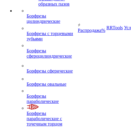
образных пазов
Борфрезы
цилиндрические
RRTools
Усл
Распродажа%
Борфрезы с торцевыми
зубьями
Борфрезы
сфероцилиндрические
Борфрезы сферические
Борфрезы овальные
Борфрезы
параболические
Борфрезы
параболические с
точечным торцом