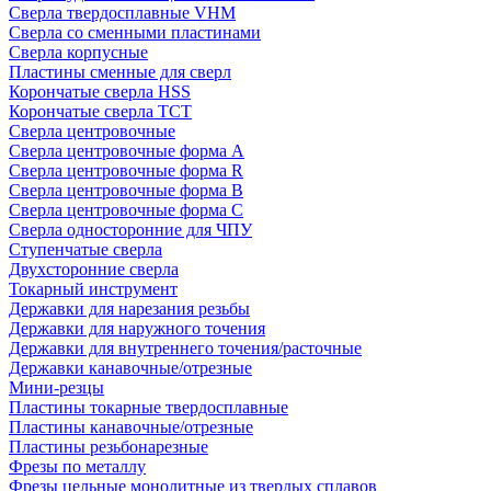
Сверла твердосплавные VHM
Сверла со сменными пластинами
Сверла корпусные
Пластины сменные для сверл
Корончатые сверла HSS
Корончатые сверла TCT
Сверла центровочные
Сверла центровочные форма A
Сверла центровочные форма R
Сверла центровочные форма B
Сверла центровочные форма C
Сверла односторонние для ЧПУ
Ступенчатые сверла
Двухсторонние сверла
Токарный инструмент
Державки для нарезания резьбы
Державки для наружного точения
Державки для внутреннего точения/расточные
Державки канавочные/отрезные
Мини-резцы
Пластины токарные твердосплавные
Пластины канавочные/отрезные
Пластины резьбонарезные
Фрезы по металлу
Фрезы цельные монолитные из твердых сплавов