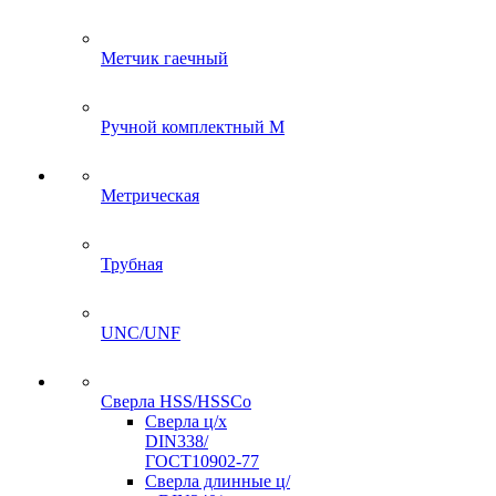
Метчик гаечный
Ручной комплектный M
Метрическая
Трубная
UNC/UNF
Сверла HSS/HSSCo
Сверла ц/х
DIN338/
ГОСТ10902-77
Сверла длинные ц/