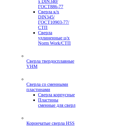
х DIN340/
ГОСТ886-77
Сверла к/х
DIN345/
ГОСТ10903-77/
СТП
Сверла
удлиненные ц/х
Norm Work/СТП
Сверла твердосплавные
VHM
Сверла со сменными
пластинами
Сверла корпусные
Пластины
сменные для сверл
Корончатые сверла HSS