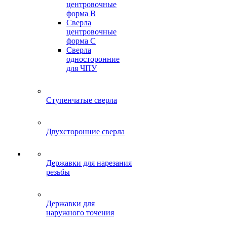
центровочные
форма B
Сверла
центровочные
форма C
Сверла
односторонние
для ЧПУ
Ступенчатые сверла
Двухсторонние сверла
Державки для нарезания
резьбы
Державки для
наружного точения