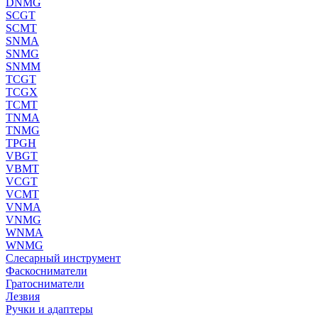
DNMG
SCGT
SCMT
SNMA
SNMG
SNMM
TCGT
TCGX
TCMT
TNMA
TNMG
TPGH
VBGT
VBMT
VCGT
VCMT
VNMA
VNMG
WNMA
WNMG
Слесарный инструмент
Фаскосниматели
Гратосниматели
Лезвия
Ручки и адаптеры