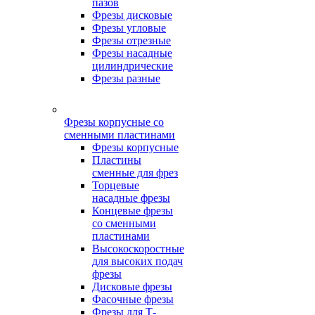
пазов
Фрезы дисковые
Фрезы угловые
Фрезы отрезные
Фрезы насадные
цилиндрические
Фрезы разные
Фрезы корпусные со
сменными пластинами
Фрезы корпусные
Пластины
сменные для фрез
Торцевые
насадные фрезы
Концевые фрезы
со сменными
пластинами
Высокоскоростные
для высоких подач
фрезы
Дисковые фрезы
Фасочные фрезы
Фрезы для Т-