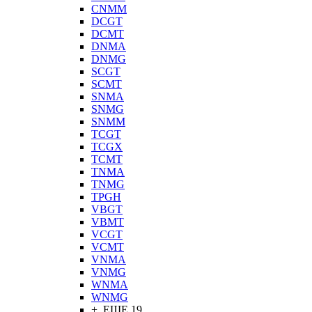
CNMM
DCGT
DCMT
DNMA
DNMG
SCGT
SCMT
SNMA
SNMG
SNMM
TCGT
TCGX
TCMT
TNMA
TNMG
TPGH
VBGT
VBMT
VCGT
VCMT
VNMA
VNMG
WNMA
WNMG
+ ЕЩЕ 19