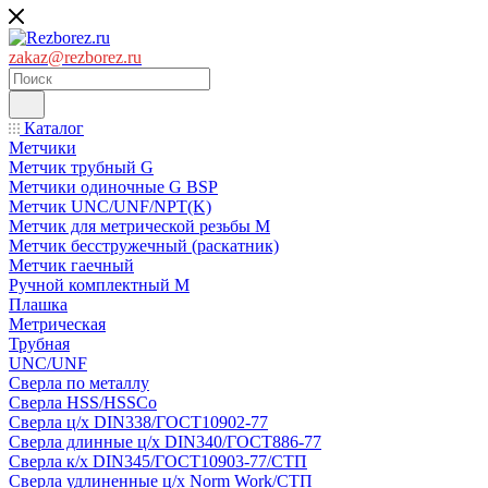
zakaz@rezborez.ru
Каталог
Метчики
Метчик трубный G
Метчики одиночные G BSP
Метчик UNC/UNF/NPT(K)
Метчик для метрической резьбы M
Метчик бесстружечный (раскатник)
Метчик гаечный
Ручной комплектный M
Плашка
Метрическая
Трубная
UNC/UNF
Сверла по металлу
Сверла HSS/HSSCo
Сверла ц/х DIN338/ГОСТ10902-77
Сверла длинные ц/х DIN340/ГОСТ886-77
Сверла к/х DIN345/ГОСТ10903-77/СТП
Сверла удлиненные ц/х Norm Work/СТП