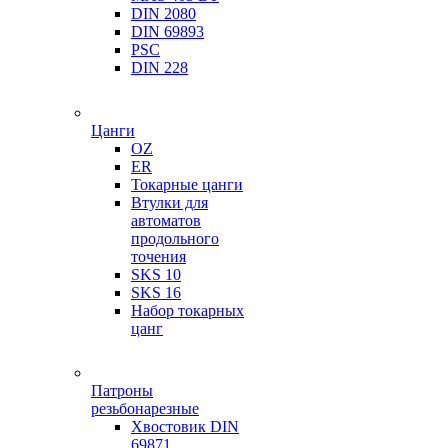
DIN 2080
DIN 69893
PSC
DIN 228
Цанги
OZ
ER
Токарные цанги
Втулки для
автоматов
продольного
точения
SKS 10
SKS 16
Набор токарных
цанг
Патроны
резьбонарезные
Хвостовик DIN
69871