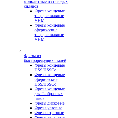
монолитные из твердых
сплавов
Фрезы концевые
твердосплавные
VHM
Фрезы концевые
сферические
твердосплавные
VHM
Фрезы из
быстрорежущих сталей
Фрезы концевые
HSS/HSSCo
Фрезы концевые
сферические
HSS/HSSCo
Фрезы концевые
для Т-образных
пазов
Фрезы дисковые
Фрезы угловые
Фрезы отрезные
Фрезы насадные