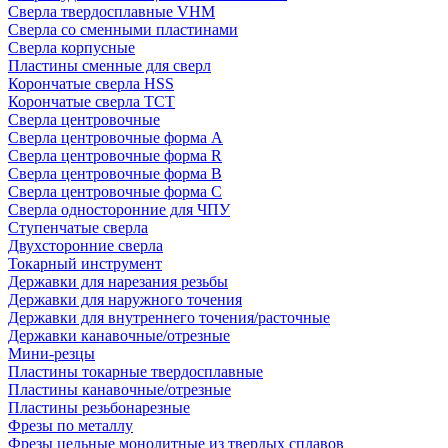
Сверла твердосплавные VHM
Сверла со сменными пластинами
Сверла корпусные
Пластины сменные для сверл
Корончатые сверла HSS
Корончатые сверла TCT
Сверла центровочные
Сверла центровочные форма A
Сверла центровочные форма R
Сверла центровочные форма B
Сверла центровочные форма C
Сверла односторонние для ЧПУ
Ступенчатые сверла
Двухсторонние сверла
Токарный инструмент
Державки для нарезания резьбы
Державки для наружного точения
Державки для внутреннего точения/расточные
Державки канавочные/отрезные
Мини-резцы
Пластины токарные твердосплавные
Пластины канавочные/отрезные
Пластины резьбонарезные
Фрезы по металлу
Фрезы цельные монолитные из твердых сплавов