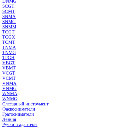
DNMG
SCGT
SCMT
SNMA
SNMG
SNMM
TCGT
TCGX
TCMT
TNMA
TNMG
TPGH
VBGT
VBMT
VCGT
VCMT
VNMA
VNMG
WNMA
WNMG
Слесарный инструмент
Фаскосниматели
Гратосниматели
Лезвия
Ручки и адаптеры