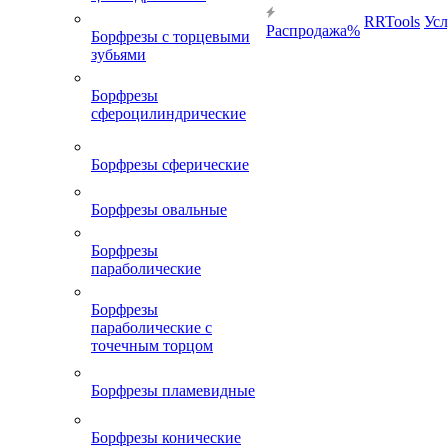
RRTools
Усл
Распродажа%
Борфрезы с торцевыми
зубьями
Борфрезы
сфероцилиндрические
Борфрезы сферические
Борфрезы овальные
Борфрезы
параболические
Борфрезы
параболические с
точечным торцом
Борфрезы пламевидные
Борфрезы конические