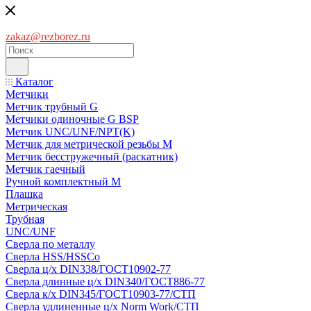
zakaz@rezborez.ru
Каталог
Метчики
Метчик трубный G
Метчики одиночные G BSP
Метчик UNC/UNF/NPT(K)
Метчик для метрической резьбы M
Метчик бесстружечный (раскатник)
Метчик гаечный
Ручной комплектный M
Плашка
Метрическая
Трубная
UNC/UNF
Сверла по металлу
Сверла HSS/HSSCo
Сверла ц/х DIN338/ГОСТ10902-77
Сверла длинные ц/х DIN340/ГОСТ886-77
Сверла к/х DIN345/ГОСТ10903-77/СТП
Сверла удлиненные ц/х Norm Work/СТП