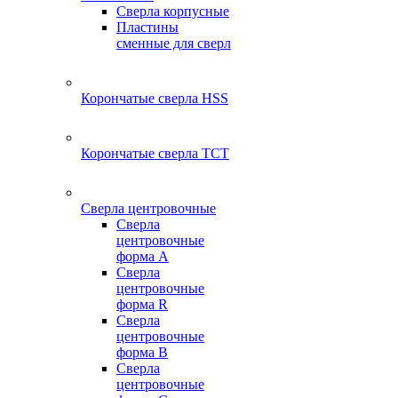
Сверла корпусные
Пластины
сменные для сверл
Корончатые сверла HSS
Корончатые сверла TCT
Сверла центровочные
Сверла
центровочные
форма A
Сверла
центровочные
форма R
Сверла
центровочные
форма B
Сверла
центровочные