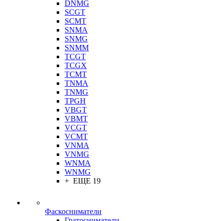
DNMG
SCGT
SCMT
SNMA
SNMG
SNMM
TCGT
TCGX
TCMT
TNMA
TNMG
TPGH
VBGT
VBMT
VCGT
VCMT
VNMA
VNMG
WNMA
WNMG
+ ЕЩЕ 19
Фаскосниматели
Гратосниматели