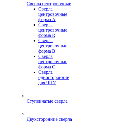
Сверла центровочные
Сверла
центровочные
форма A
Сверла
центровочные
форма R
Сверла
центровочные
форма B
Сверла
центровочные
форма C
Сверла
односторонние
для ЧПУ
Ступенчатые сверла
Двухсторонние сверла