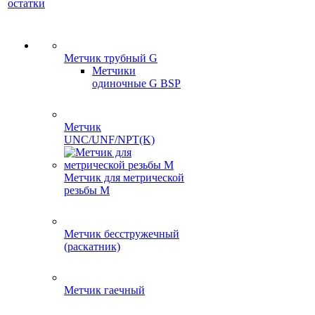
остатки
Метчик трубный G
Метчики
одиночные G BSP
Метчик
UNC/UNF/NPT(K)
Метчик для метрической
резьбы M
Метчик бесстружечный
(раскатник)
Метчик гаечный