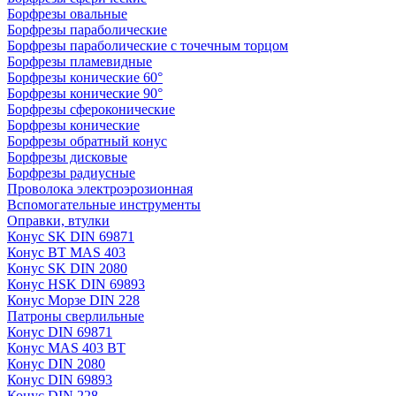
Борфрезы овальные
Борфрезы параболические
Борфрезы параболические с точечным торцом
Борфрезы пламевидные
Борфрезы конические 60°
Борфрезы конические 90°
Борфрезы сфероконические
Борфрезы конические
Борфрезы обратный конус
Борфрезы дисковые
Борфрезы радиусные
Проволока электроэрозионная
Вспомогательные инструменты
Оправки, втулки
Конус SK DIN 69871
Конус BT MAS 403
Конус SK DIN 2080
Конус HSK DIN 69893
Конус Морзе DIN 228
Патроны сверлильные
Конус DIN 69871
Конус MAS 403 BT
Конус DIN 2080
Конус DIN 69893
Конус DIN 228