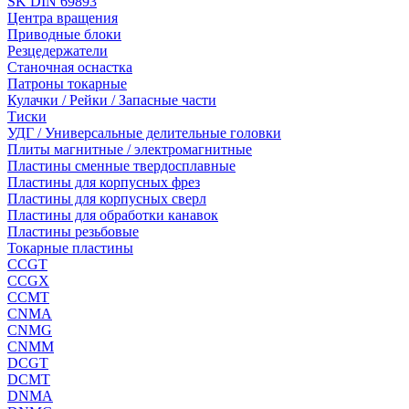
SK DIN 69893
Центра вращения
Приводные блоки
Резцедержатели
Станочная оснастка
Патроны токарные
Кулачки / Рейки / Запасные части
Тиски
УДГ / Универсальные делительные головки
Плиты магнитные / электромагнитные
Пластины сменные твердосплавные
Пластины для корпусных фрез
Пластины для корпусных сверл
Пластины для обработки канавок
Пластины резьбовые
Токарные пластины
CCGT
CCGX
CCMT
CNMA
CNMG
CNMM
DCGT
DCMT
DNMA